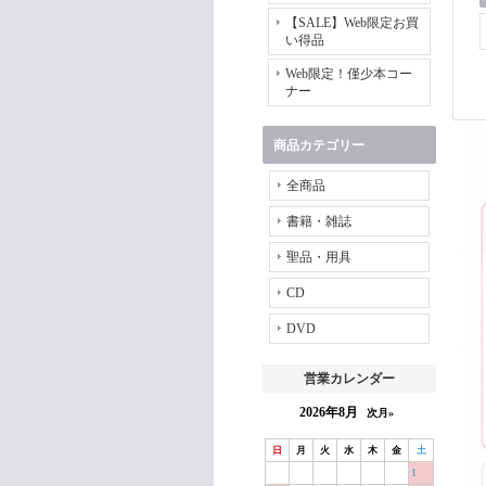
【SALE】Web限定お買
い得品
Web限定！僅少本コー
ナー
商品カテゴリー
全商品
書籍・雑誌
聖品・用具
CD
DVD
営業カレンダー
2026年8月
次月»
日
月
火
水
木
金
土
1