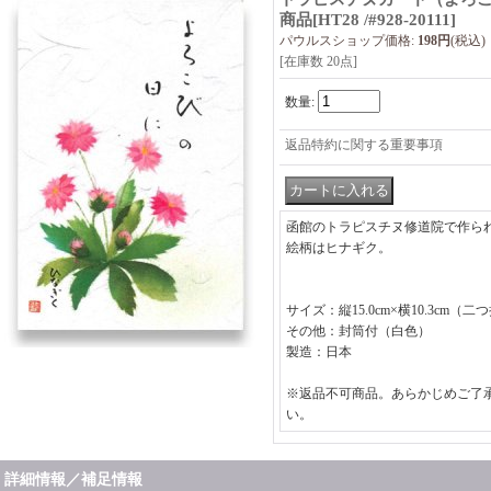
商品
[
HT28 /#928-20111
]
パウルスショップ価格
:
198円
(税込)
[在庫数 20点]
数量
:
返品特約に関する重要事項
函館のトラピスチヌ修道院で作ら
絵柄はヒナギク。
サイズ：縦15.0cm×横10.3cm（
その他：封筒付（白色）
製造：日本
※返品不可商品。あらかじめご了
い。
詳細情報／補足情報