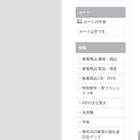
カート
カートの中身
カートは空です。
特集
新着商品 書籍・雑誌
新着商品 聖品・用具
新着商品 CD・DVD
特別聖年：聖フランシ
スコ年
8月の主な聖人
永井隆
平和
聖年2025希望の巡礼者
記念グッズ