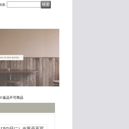
検索
:
※返品不可商品
こびの日に）※返品不可