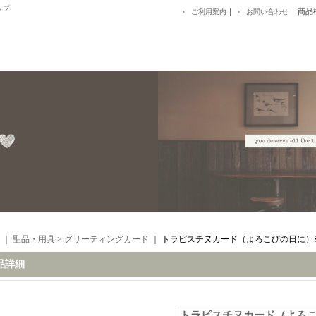
ップ
｜
商品
ご利用案内
お問い合わせ
｜
聖品・用具
>
グリーティングカード
｜
トラピスチヌカード（よろこびの日に）
品詳細
トラピスチヌカード（よろ