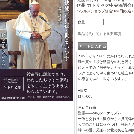
せ品
[
カトリック中央協議会
]
パウルスショップ価格
:
880円
(税込)
数量
:
返品特約に関する重要事項
2019年から2020年にかけて行わ
動の真の主役は聖霊なのだと説く
にとっての〝身分証〟を示す「真
ックによって深く傷ついた社会を
の導きである「世をいやす」。
●目次
はじめに
使徒言行録
聖霊――神のダイナミズム
一致と交わりの観点からの共同体
人間のことばに火をつけ、福音と
神への愛、兄弟への愛のある初期