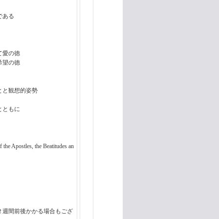
である
て愛の徳
希望の徳
とと観想的姿勢
とともに
e Apostles, the Beatitudes an
２週間前後かかる場合もござ