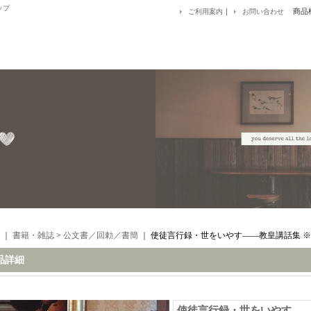
ップ
｜
商品
ご利用案内
お問い合わせ
｜
書籍・雑誌
>
公文書／回勅／書簡
｜
使徒言行録・世をいやす――教皇講話集 
品詳細
使徒言行録・世をいやす――