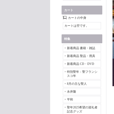
カート
カートの中身
カートは空です。
特集
新着商品 書籍・雑誌
新着商品 聖品・用具
新着商品 CD・DVD
特別聖年：聖フランシ
スコ年
8月の主な聖人
永井隆
平和
聖年2025希望の巡礼者
記念グッズ