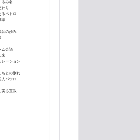
するみ名
交わり
あるペトロ
基準
福音の歩み
ロ
レム会議
伝来
ュレーション
たちとの別れ
囚人パウロ
に実る宣教