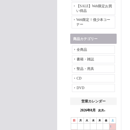
【SALE】Web限定お買
い得品
Web限定！僅少本コー
ナー
商品カテゴリー
全商品
書籍・雑誌
聖品・用具
CD
DVD
営業カレンダー
2026年8月
次月»
日
月
火
水
木
金
土
1