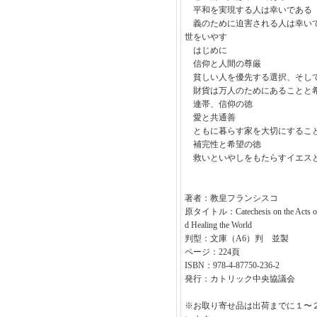
平和を実現する人は幸いである
義のために迫害される人は幸い
世をいやす
はじめに
信仰と人間の尊厳
貧しい人を優先する選択、そし
財貨は万人のためにあることと
連帯、信仰の徳
愛と共通善
ともに暮らす家を大切にするこ
補完性と希望の徳
救いといやしをもたらすイエス
著者：教皇フランシスコ
原タイトル：Catechesis on the Acts of th
d Healing the World
判型：文庫（A6）判 並製
ページ：224頁
ISBN：978-4-87750-236-2
発行：カトリック中央協議会
※お取り寄せ品は出荷までに１〜