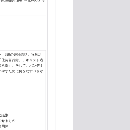
れた、3題の連続講話。宣教活
「使徒言行録」、キリスト者
福八端」、そして、パンデミ
いやすために何をなすべきか
の識別
させるもの
共同体