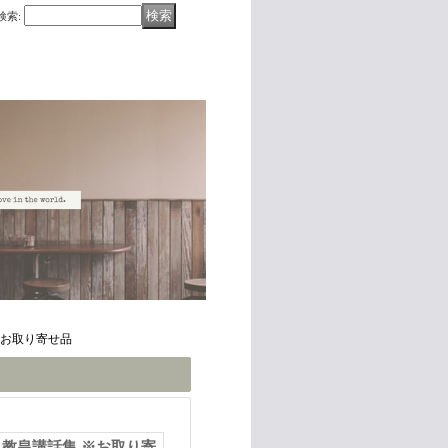
検索
:
※お取り寄せ品
教皇講話集 ※お取り寄