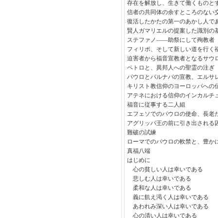
存在を解放し、生きて働くものと
信者の共同体の余すところのない
復活したかたの第一のあかし人で
賢人ガマリエルの提案した識別の
ステファノ――助祭にして殉教者
フィリポ、そして新しい道を行く
迫害者から福音宣教者となるサウ
ペトロと、異邦人への聖霊の注ぎ
パウロとバルナバの宣教、エルサ
キリスト教信仰のヨーロッパへの
アテネにおける信仰のインカルチ
福音に従事する二人組
エフェソでのパウロの使命、長老
アグリッパ王の前に引き出される
難破の試練
ローマでのパウロの軟禁と、豊か
真福八端
はじめに
心の貧しい人は幸いである
悲しむ人は幸いである
柔和な人は幸いである
義に飢え渇く人は幸いである
あわれみ深い人は幸いである
心の清い人は幸いである