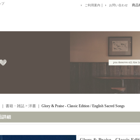
ップ
｜
商品
ご利用案内
お問い合わせ
｜
書籍・雑誌
>
洋書
｜
Glory & Praise - Classic Edition / English Sacred Songs
品詳細
Glory & Praise - Classic Edit