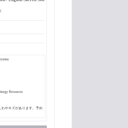
)
e hymna
turgy Resources
しわやキズがあります。予め