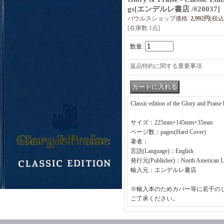
gs
[
エンデルレ書店 /#20037
]
パウルスショップ価格
:
2,992円
(税込
[在庫数 1点]
数量
:
返品特約に関する重要事項
Classic edition of the Glory and Prais
サイズ：225mm×145mm×35mm
ページ数：pages(Hard Cover)
著者：
言語(Language)：English
発行元(Publisher)：North American Li
輸入元：エンデルレ書店
※輸入本のためカバー等に若干の
ご了承ください。