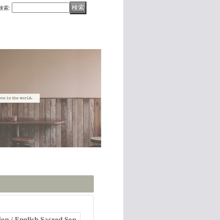
検索
:
ion / English Sacred Son