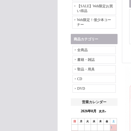
【SALE】Web限定お買
い得品
Web限定！僅少本コー
ナー
商品カテゴリー
全商品
書籍・雑誌
聖品・用具
CD
DVD
営業カレンダー
2026年8月
次月»
日
月
火
水
木
金
土
1