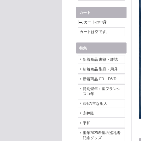
カート
カートの中身
カートは空です。
特集
新着商品 書籍・雑誌
新着商品 聖品・用具
新着商品 CD・DVD
特別聖年：聖フランシ
スコ年
8月の主な聖人
永井隆
平和
聖年2025希望の巡礼者
記念グッズ