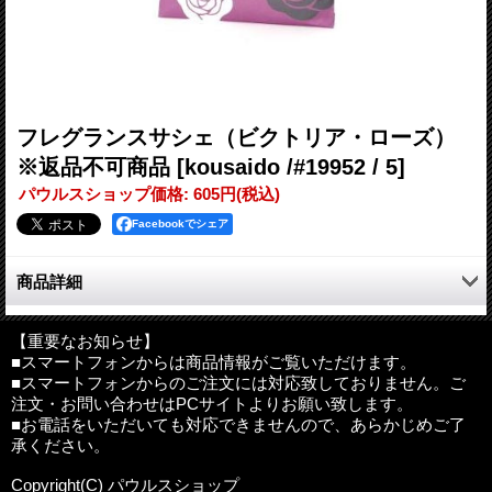
フレグランスサシェ（ビクトリア・ローズ）
※返品不可商品
[kousaido /#19952 / 5]
パウルスショップ価格
:
605円
(税込)
Facebookでシェア
商品詳細
クラッシクなヨーロッパの街中に気高く咲く薔薇の香りをイメー
ジしたフレグランスサシェです。ローズ・スズラン・ヒヤシンス
【重要なお知らせ】
■スマートフォンからは商品情報がご覧いただけます。
等を調合したオールドローズの香り。
■スマートフォンからのご注文には対応致しておりません。ご
注文・お問い合わせはPCサイトよりお願い致します。
古来より薔薇の花は、その美しい姿と香りで人々を癒してきまし
■お電話をいただいても対応できませんので、あらかじめご了
た。花言葉も、愛・恋・幸福・秘密等の様々な意味が込められて
承ください。
います。その気高いバラの花を四つの香りで表現しました。「ビ
クトリア・ローズ」は、クラッシクなヨーロッパの町中に気高く
Copyright(C) パウルスショップ