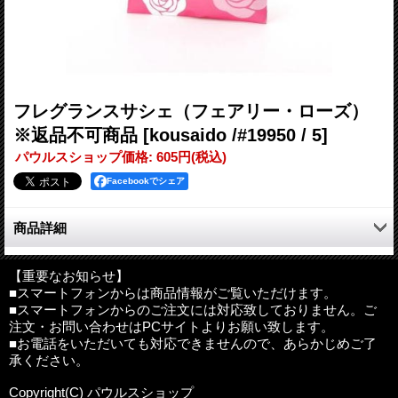
フレグランスサシェ（フェアリー・ローズ）
※返品不可商品
[kousaido /#19950 / 5]
パウルスショップ価格
:
605円
(税込)
Facebookでシェア
商品詳細
可憐に咲く愛らしい少女を想わせる薔薇の香りをイメージしたフ
レグランスサシェです。ティーローズ・ラズベリー・ハニー等を
【重要なお知らせ】
■スマートフォンからは商品情報がご覧いただけます。
調合した甘くしとやかな香り。
■スマートフォンからのご注文には対応致しておりません。ご
注文・お問い合わせはPCサイトよりお願い致します。
古来より薔薇の花は、その美しい姿と香りで人々を癒してきまし
■お電話をいただいても対応できませんので、あらかじめご了
た。花言葉も、愛・恋・幸福・秘密等の様々な意味が込められて
承ください。
います。その気高いバラの花を四つの香りで表現しました。「フ
ェアリー・ローズ」は、可憐に咲くいとおしい少女を想わせる薔
Copyright(C) パウルスショップ