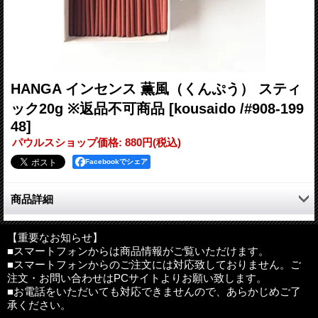
HANGA インセンス 薫風（くんぷう） スティ
ック20g ※返品不可商品
[kousaido /#908-199
48]
パウルスショップ価格
:
880円
(税込)
Facebookでシェア
商品詳細
ジャスミン、ピーチ、ラズベリー等を調合した爽やかでフルーテ
ィーな香り。
【重要なお知らせ】
■スマートフォンからは商品情報がご覧いただけます。
■スマートフォンからのご注文には対応致しておりません。ご
内容量：スティック20g入り(約90本入り)
注文・お問い合わせはPCサイトよりお願い致します。
サイズ：約80×62×23mm（外装）
■お電話をいただいても対応できませんので、あらかじめご了
燃焼時間：約15-17分(1本あたり)
承ください。