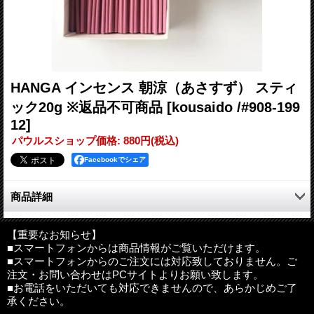
HANGA インセンス 朝涼（あさすず） スティ
ック20g ※返品不可商品
[kousaido /#908-199
12]
パウルスショップ価格
:
880円
(税込)
Facebookでシェア
商品詳細
メントール、ムスク等を調合した涼やかで瑞々しい香りです。
【重要なお知らせ】
■スマートフォンからは商品情報がご覧いただけます。
内容量：スティック20g入り(約90本入り)
■スマートフォンからのご注文には対応致しておりません。ご
サイズ：約80×62×23mm（外装）
注文・お問い合わせはPCサイトよりお願い致します。
燃焼時間：約15-17分(1本あたり)
■お電話をいただいても対応できませんので、あらかじめご了
承ください。
※ご使用上の注意：