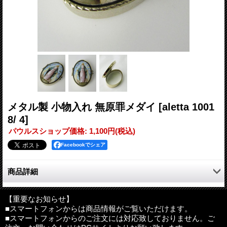
メタル製 小物入れ 無原罪メダイ
[aletta 1001
8/ 4]
パウルスショップ価格
:
1,100円
(税込)
Facebookでシェア
商品詳細
大切なアクセサリー、小さなロザリオなどを入れておくことがで
きます。
【重要なお知らせ】
■スマートフォンからは商品情報がご覧いただけます。
もちろん、そのまま飾っても◎。
■スマートフォンからのご注文には対応致しておりません。ご