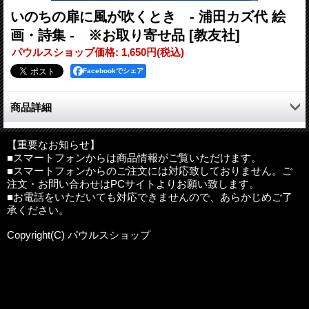
いのちの扉に風が吹くとき - 浦田カズ代 絵
画・詩集 - ※お取り寄せ品
[教友社]
パウルスショップ価格
:
1,650円
(税込)
Facebookでシェア
商品詳細
浦田カズ代の絵画・詩集。純心聖母会会員。
聖書物語・母子像・風景など造形の世界
【重要なお知らせ】
■スマートフォンからは商品情報がご覧いただけます。
また、パリ時代のスケッチをどうぞご高覧くださいませ。
■スマートフォンからのご注文には対応致しておりません。ご
注文・お問い合わせはPCサイトよりお願い致します。
■お電話をいただいても対応できませんので、あらかじめご了
著者：浦田カズ代
承ください。
判型：155mm×155mm×15mm 上製
ページ数：95頁
Copyright(C) パウルスショップ
ISBN：978-4-907991-76-0
発行：教友社
※お取り寄せ品は出荷までに１〜２週間前後かかる場合もござい