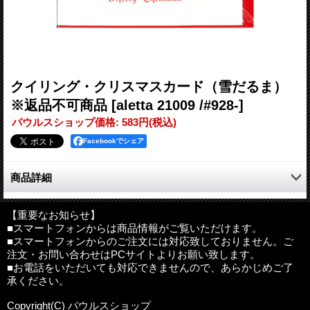
クイリング・クリスマスカード（雪だるま）
※返品不可商品
[aletta 21009 /#928-]
パウルスショップ価格
:
583円
(税込)
Facebookでシェア
商品詳細
ベトナム・ホーチミンより素敵なクリスマスカードが入荷しまし
た。
【重要なお知らせ】
■スマートフォンからは商品情報がご覧いただけます。
表紙はクイリングでデザインされています。
■スマートフォンからのご注文には対応致しておりません。ご
注文・お問い合わせはPCサイトよりお願い致します。
サイズ：150×150mm(二つ折り状態）
■お電話をいただいても対応できませんので、あらかじめご了
その他：中紙（白）、封筒付（赤）
承ください。
輸入国：ベトナム
Copyright(C) パウルスショップ
海外製品について
:
海外製品は日本の品質基準と違う為、細かな