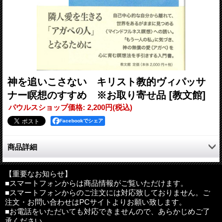
神を追いこさない キリスト教的ヴィパッサ
ナー瞑想のすすめ ※お取り寄せ品
[教文館]
パウルスショップ価格
:
2,200円
(税込)
Facebookでシェア
商品詳細
隣人愛を生きる「アガペの人」となるために
【重要なお知らせ】
■スマートフォンからは商品情報がご覧いただけます。
自己中心的な自分から離れて、世界をあるがままに見つめる〈マ
■スマートフォンからのご注文には対応致しておりません。ご
インドフルネス瞑想〉への誘い。「もう一人の私」に気づき、神
注文・お問い合わせはPCサイトよりお願い致します。
の無償の愛（アガペ）を心に育む瞑想法を手引きする入門書。
■お電話をいただいても対応できませんので、あらかじめご了
承ください。