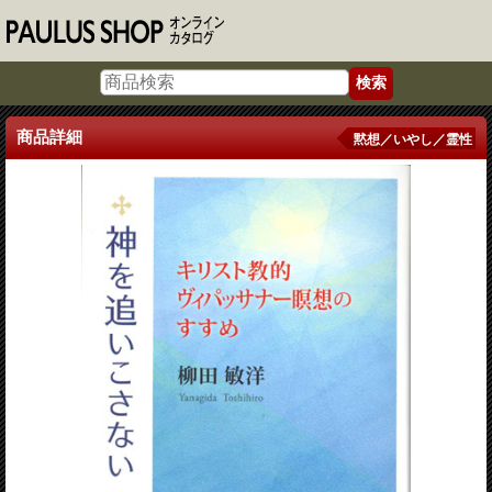
商品詳細
黙想／いやし／霊性