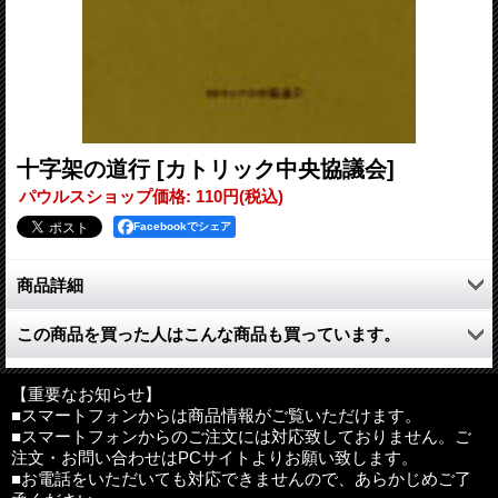
十字架の道行
[カトリック中央協議会]
パウルスショップ価格
:
110円
(税込)
Facebookでシェア
商品詳細
「十字架の道行」の祈りの規範版。
この商品を買った人はこんな商品も買っています。
編著：カトリック中央協議会出版部
判型：Ａ6判
【重要なお知らせ】
ページ数：40ページ
■スマートフォンからは商品情報がご覧いただけます。
■スマートフォンからのご注文には対応致しておりません。ご
ISBN：4-87750-066-9
注文・お問い合わせはPCサイトよりお願い致します。
発行：カトリック中央協議会
■お電話をいただいても対応できませんので、あらかじめご了
内容について
:
本ページにて、内容紹介、目次、収録内容等をご