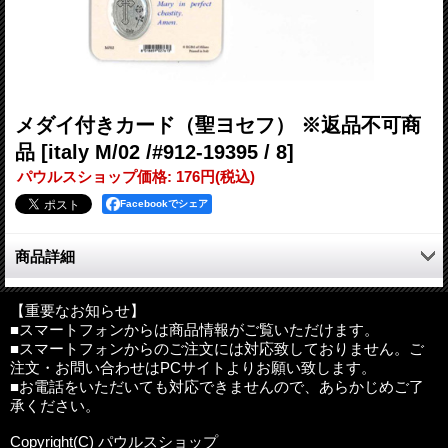
メダイ付きカード（聖ヨセフ） ※返品不可商
品
[italy M/02 /#912-19395 / 8]
パウルスショップ価格
:
176円
(税込)
Facebookでシェア
商品詳細
聖ヨセフのメダイ付きカードです。
カード裏面には聖ヨセフへの祈り（英語）が書かれています。
【重要なお知らせ】
■スマートフォンからは商品情報がご覧いただけます。
■スマートフォンからのご注文には対応致しておりません。ご
サイズ：カード／約縦8.5cm×横5.5cm、メダイ／約縦2.5cm×横
注文・お問い合わせはPCサイトよりお願い致します。
1.5cm
■お電話をいただいても対応できませんので、あらかじめご了
その他：ＰＰ加工
承ください。
輸入国：イタリア
Copyright(C) パウルスショップ