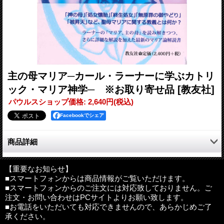
主の母マリア─カール・ラーナーに学ぶカトリ
ック・マリア神学─ ※お取り寄せ品
[教友社]
パウルスショップ価格
:
2,640円
(税込)
Facebookでシェア
商品詳細
Ｋ・ラーナー『マリア、主の母』を読み解きつつ、さらに詳細な
解説を加えた最新のマリア論解説書。「神の母」「処女懐胎」
【重要なお知らせ】
■スマートフォンからは商品情報がご覧いただけます。
「終生処女」「無原罪の宿り」「被昇天」など 聖母マリアへの
■スマートフォンからのご注文には対応致しておりません。ご
崇敬の教義的内容を明らかにした。
注文・お問い合わせはPCサイトよりお願い致します。
■お電話をいただいても対応できませんので、あらかじめご了
編者：光延一郎
承ください。
判型：A5判 並製