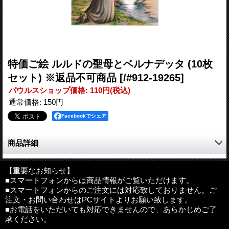
特価ご絵 ルルドの聖母とベルナデッタ (10枚
セット) ※返品不可商品
[/#912-19265]
パウルスショップ価格
:
110円
(税込)
通常価格
:
150円
Facebookでシェア
商品詳細
ルルドの聖母とベルナデッタのご絵。限定品です。
裏は無地で、プレゼントに添えたり、一言書いてメッセージカー
【重要なお知らせ】
■スマートフォンからは商品情報がご覧いただけます。
ドとして、お使いいただけます。
■スマートフォンからのご注文には対応致しておりません。ご
注文・お問い合わせはPCサイトよりお願い致します。
※紙が薄いため、印刷には不向きです。
■お電話をいただいても対応できませんので、あらかじめご了
承ください。