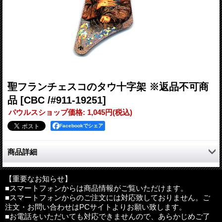
聖フランチェスコのタウ十字架 ※返品不可商
品
[CBC /#911-19251]
パウルスショップ価格
:
1,045円
(税込)
Facebookでシェア
商品詳細
聖フランチェスコは財産をすべて投げうって、私財を貧者に分け
与え、人生を通して神の愛を唱えました。
【重要なお知らせ】
■スマートフォンからは商品情報がご覧いただけます。
■スマートフォンからのご注文には対応致しておりません。ご
■タウ（T)とは…
注文・お問い合わせはPCサイトよりお願い致します。
ヘブライ語では、タウは最終文字で、生命のしるしとして用いら
■お電話をいただいても対応できませんので、あらかじめご了
れています。