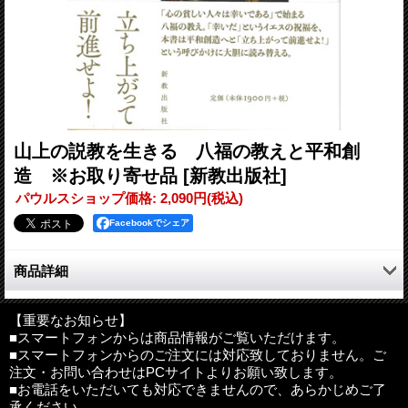
山上の説教を生きる 八福の教えと平和創
造 ※お取り寄せ品
[新教出版社]
パウルスショップ価格
:
2,090円
(税込)
Facebookでシェア
商品詳細
「心の貧しい人々は幸いである」で始まる八福の教え。この「幸
いだ」というイエスの祝福を、本書は平和創造へと「立ち上がっ
【重要なお知らせ】
■スマートフォンからは商品情報がご覧いただけます。
て前進せよ！」という呼びかけに大胆に読み替える。心の貧しい
■スマートフォンからのご注文には対応致しておりません。ご
人々、悲しむ人々、柔和な人々、義に飢え渇く人々、憐れみ深い
注文・お問い合わせはPCサイトよりお願い致します。
人々、心の清い人々、義のために迫害された人々――彼らの生き
■お電話をいただいても対応できませんので、あらかじめご了
方・霊性とは何か？ 具体例に即して語る。
承ください。