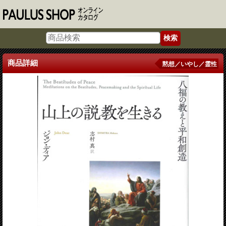
商品詳細
黙想／いやし／霊性