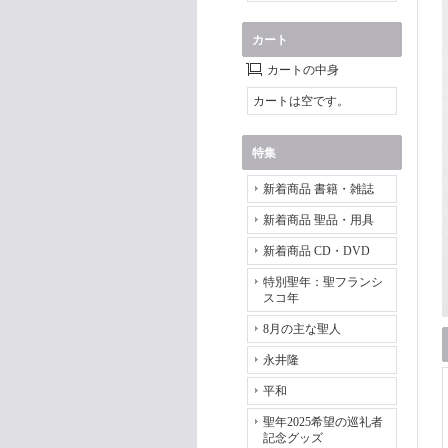
カート
カートの中身
カートは空です。
特集
新着商品 書籍・雑誌
新着商品 聖品・用具
新着商品 CD・DVD
特別聖年：聖フランシ
スコ年
8月の主な聖人
永井隆
平和
聖年2025希望の巡礼者
記念グッズ