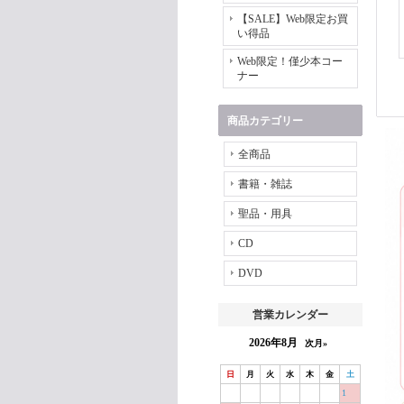
【SALE】Web限定お買
い得品
Web限定！僅少本コー
ナー
商品カテゴリー
全商品
書籍・雑誌
聖品・用具
CD
DVD
営業カレンダー
2026年8月
次月»
日
月
火
水
木
金
土
1