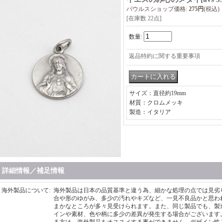
パウルスショップ価格
:
275円
(税込)
[在庫数 22点]
数量
:
返品特約に関する重要事項
サイズ：直径約19mm
材質：クロムメッキ
製造：イタリア
詳細情報／補足情報
海外製品について
:
海外製品は日本の品質基準と違う為、細かな処理の点では見劣
合や形のゆがみ、多少の汚れやキズなど、一見不良品かと思わ
まかなところが多々見受けられます。また、同じ製品でも、製
インや素材、色や柄に多少の差異が発生する場合がございます