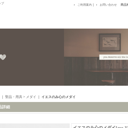
ップ
｜
商品
ご利用案内
お問い合わせ
｜
聖品・用具
>
メダイ
｜
イエスのみ心のメダイ
品詳細
イエスのみ心のメダイ
[
avs 3