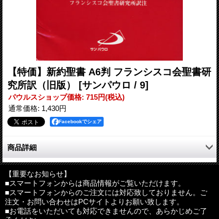
【特価】新約聖書 A6判 フランシスコ会聖書研
究所訳（旧版）
[サンパウロ / 9]
パウルスショップ価格
:
715円
(税込)
通常価格
:
1,430円
Facebookでシェア
商品詳細
聖書の原点の味わいを、今日の人々により伝えやすいように日本
語の響きを大切にし、また、聖書の理解を助ける良心的な注解が
【重要なお知らせ】
■スマートフォンからは商品情報がご覧いただけます。
付された伝統ある聖書研究の生み出した名訳。
■スマートフォンからのご注文には対応致しておりません。ご
注文・お問い合わせはPCサイトよりお願い致します。
読みやすく明快な構成にまとまっており、訳語は平易で、注はそ
■お電話をいただいても対応できませんので、あらかじめご了
のページ内にあるので参照しやすい。