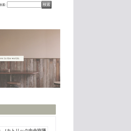
検索
:
ゾン
[
カトリック中央協議