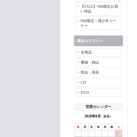
【SALE】Web限定お買
い得品
Web限定！僅少本コー
ナー
商品カテゴリー
全商品
書籍・雑誌
聖品・用具
CD
DVD
営業カレンダー
2026年8月
次月»
日
月
火
水
木
金
土
1