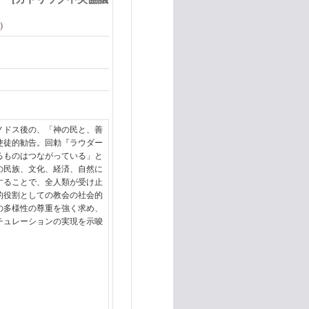
)
ノドス後の、「神の民と、善
使徒的勧告。回勅『ラウダー
るものはつながっている」と
の民族、文化、経済、自然に
することで、全人類が受け止
的役割としての教会の社会的
の多様性の尊重を強く求め、
チュレーションの実現を示唆