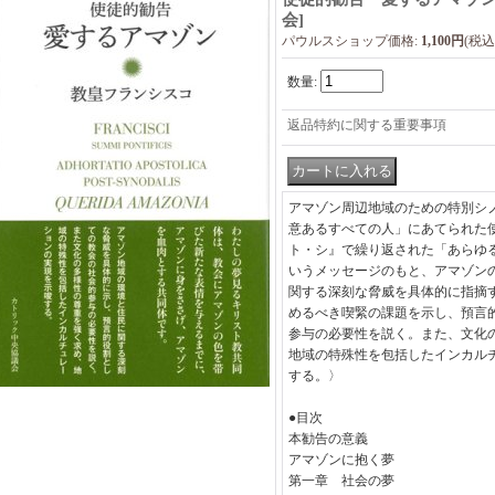
会
]
パウルスショップ価格
:
1,100円
(税込
数量
:
返品特約に関する重要事項
アマゾン周辺地域のための特別シ
意あるすべての人」にあてられた
ト・シ』で繰り返された「あらゆ
いうメッセージのもと、アマゾン
関する深刻な脅威を具体的に指摘
めるべき喫緊の課題を示し、預言
参与の必要性を説く。また、文化
地域の特殊性を包括したインカル
する。〉
●目次
本勧告の意義
アマゾンに抱く夢
第一章 社会の夢