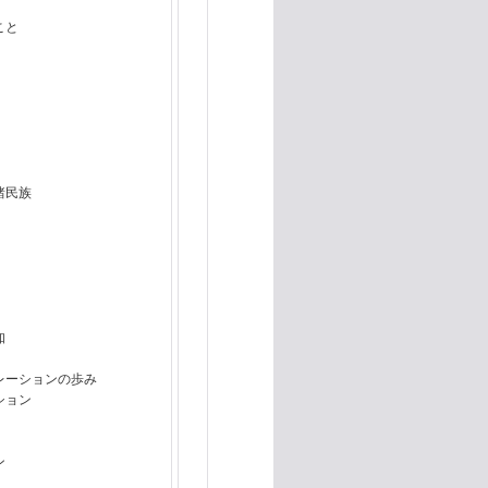
こと
諸民族
知
レーションの歩み
ション
ン