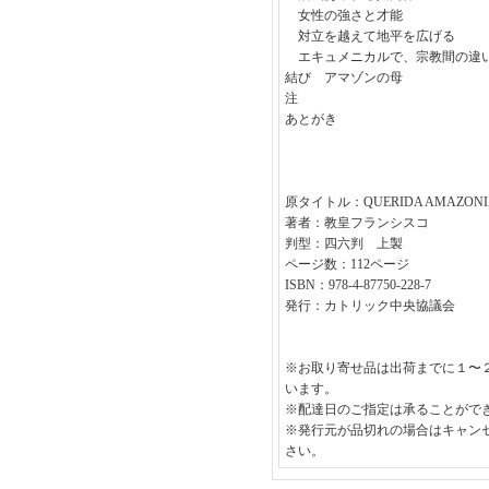
女性の強さと才能
対立を越えて地平を広げる
エキュメニカルで、宗教間の違
結び アマゾンの母
注
あとがき
原タイトル：QUERIDA AMAZONI
著者：教皇フランシスコ
判型：四六判 上製
ページ数：112ページ
ISBN：978-4-87750-228-7
発行：カトリック中央協議会
※お取り寄せ品は出荷までに１〜
います。
※配達日のご指定は承ることがで
※発行元が品切れの場合はキャン
さい。