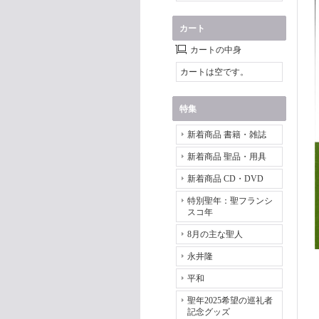
カート
カートの中身
カートは空です。
特集
新着商品 書籍・雑誌
新着商品 聖品・用具
新着商品 CD・DVD
特別聖年：聖フランシ
スコ年
8月の主な聖人
永井隆
平和
聖年2025希望の巡礼者
記念グッズ