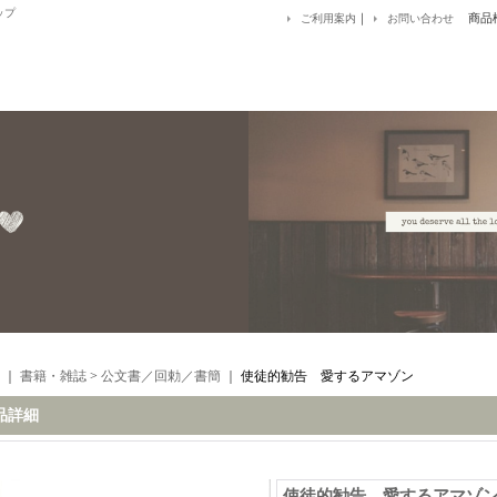
ップ
｜
商品
ご利用案内
お問い合わせ
｜
書籍・雑誌
>
公文書／回勅／書簡
｜
使徒的勧告 愛するアマゾン
品詳細
使徒的勧告 愛するアマ