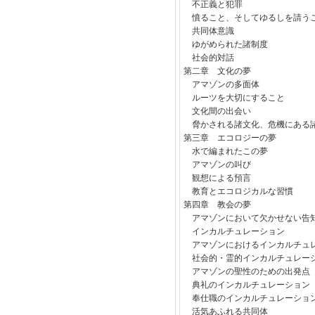
不正義と犯罪
憤ること、そしてゆるしを請う
共同体意識
ゆがめられた諸制度
社会的対話
第二章 文化の夢
アマゾンの多面体
ルーツを大切にすること
文化間の出会い
脅かされる諸文化、危機にある
第三章 エコロジーの夢
水で編まれたこの夢
アマゾンの叫び
観想による預言
教育とエコロジカルな習慣
第四章 教会の夢
アマゾンにおいて欠かせない告
インカルチュレーション
アマゾンにおけるインカルチュ
社会的・霊的インカルチュレー
アマゾンの聖性のための出発点
典礼のインカルチュレーション
奉仕職のインカルチュレーショ
活気あふれる共同体