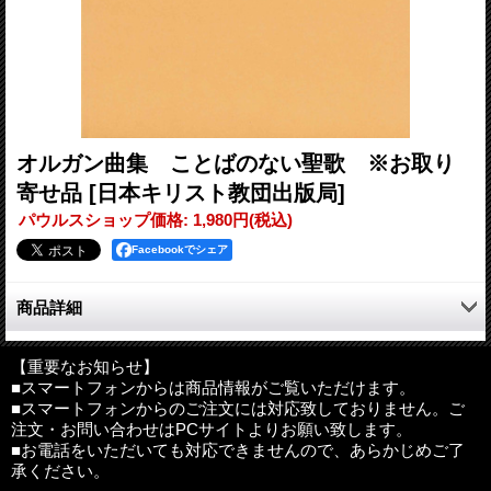
オルガン曲集 ことばのない聖歌 ※お取り
寄せ品
[日本キリスト教団出版局]
パウルスショップ価格
:
1,980円
(税込)
Facebookでシェア
商品詳細
バッハの受難曲やモーツァルトのミサ曲からフォーレのレクイエ
ムまで、おなじみのヴォーカルつき宗教曲を、メロディ含めてペ
【重要なお知らせ】
■スマートフォンからは商品情報がご覧いただけます。
ダル付きオルガンだけで弾けるようにアレンジした曲集。礼拝の
■スマートフォンからのご注文には対応致しておりません。ご
奏楽曲としても使用できる。18曲を収録。
注文・お問い合わせはPCサイトよりお願い致します。
■お電話をいただいても対応できませんので、あらかじめご了
●目次
承ください。
J. S.バッハ