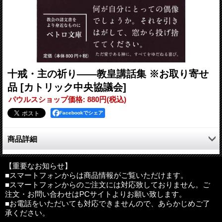
十戒・主の祈り――教皇講話集 ※お取り寄せ
品
[カトリック中央協議会]
パウルスショップ価格
:
880円
(税込)
Facebookでシェア
商品詳細
2018年から2019年にかけ行われた、「十戒」「主の祈り」をテ
ーマとした連続講話を収録。十戒は神との対話、隷属からの解放
【重要なお知らせ】
■スマートフォンからは商品情報がご覧いただけます。
である自由への道だと説き、キリスト者の祈りは「アッバ」の一
■スマートフォンからのご注文には対応致しておりません。ご
言を心に抱くだけで深められるのだと教える。愛である神と人間
注文・お問い合わせはPCサイトよりお願い致します。
の関係についてのカテケージス。
■お電話をいただいても対応できませんので、あらかじめご了
承ください。
主の祈りの後半は、全体が一人称複数になります。「わたしたち