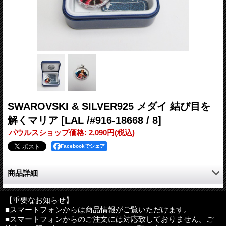
SWAROVSKI & SILVER925 メダイ 結び目を
解くマリア
[LAL /#916-18668 / 8]
パウルスショップ価格
:
2,090円
(税込)
Facebookでシェア
商品詳細
スワロフスキーとシルバーを使った美しいメダイです。
【重要なお知らせ】
■スマートフォンからは商品情報がご覧いただけます。
サイズ：約20mm×20mm
■スマートフォンからのご注文には対応致しておりません。ご
材質：SWAROVSKI、SILVER925