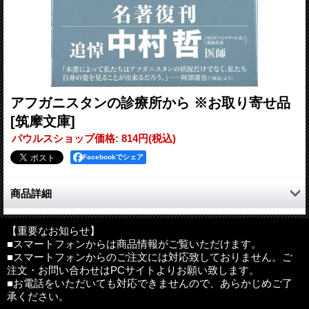
アフガニスタンの診療所から ※お取り寄せ品
[筑摩文庫]
パウルスショップ価格
:
814円
(税込)
Facebookでシェア
商品詳細
幾度も戦乱の地となり、貧困、内乱、難民、人口・環境問題、宗
教対立等に悩むアフガニスタンとパキスタンで、ハンセン病治療
【重要なお知らせ】
■スマートフォンからは商品情報がご覧いただけます。
に全力を尽くす中村医師。氏と支援団体による現地に根ざした実
■スマートフォンからのご注文には対応致しておりません。ご
践から、真の国際協力のあり方が見えてくる。テロをなくすため
注文・お問い合わせはPCサイトよりお願い致します。
に。戦乱の地での医師の実践。
■お電話をいただいても対応できませんので、あらかじめご了
承ください。
●目次