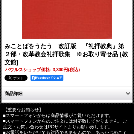
みことばをうたう 改訂版 『礼拝教典』第
２部・改革教会礼拝歌集 ※お取り寄せ品
[教
文館]
パウルスショップ価格
:
3,300円
(税込)
Facebookでシェア
商品詳細
初版刊行以降全楽譜を検証、原資料に基づき改訂を加えた決定
版！
【重要なお知らせ】
■スマートフォンからは商品情報がご覧いただけます。
■スマートフォンからのご注文には対応致しておりません。ご
●ジュネーヴ詩篇歌150篇、十戒、マリアの讃歌、シメオンの歌、
注文・お問い合わせはPCサイトよりお願い致します。
使徒信条、コラール100篇を収録した初版（エルピス、2006年）
■お電話をいただいても対応できませんので、あらかじめご了