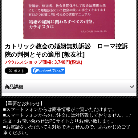
カトリック教会の婚姻無効訴訟 ローマ控訴
院の判例とその適用
[教友社]
パウルスショップ価格
:
3,740円
(税込)
Facebookでシェア
商品詳細
結婚の神秘に関わるすべての司祭、カテキスタに。
聖職者、修道者、教会共同体そして教会法務担当者にとって婚姻
【重要なお知らせ】
■スマートフォンからは商品情報がご覧いただけます。
訴訟という教会の救いの手立てをますます有益かつ的確に用いる
■スマートフォンからのご注文には対応致しておりません。ご
ための実務マニュアル。
注文・お問い合わせはPCサイトよりお願い致します。
■お電話をいただいても対応できませんので、あらかじめご了
●目次
承ください。
はじめに