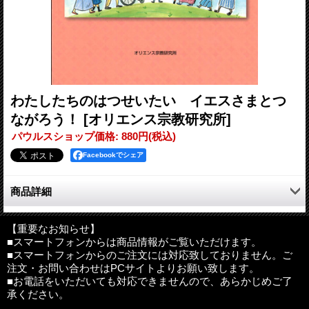
わたしたちのはつせいたい イエスさまとつ
ながろう！
[オリエンス宗教研究所]
パウルスショップ価格
:
880円
(税込)
Facebookでシェア
商品詳細
一人ひとりが作り上げる特別な初聖体の記念の一冊。
【重要なお知らせ】
■スマートフォンからは商品情報がご覧いただけます。
初聖体を迎える子どもたちと、信仰教育を担う指導者や保護者に
■スマートフォンからのご注文には対応致しておりません。ご
おすすめです（ふりがな付）。かわいいイラストと分かりやすい
注文・お問い合わせはPCサイトよりお願い致します。
文章、書き込み式のワークシートで、子どもたちの信仰理解を深
■お電話をいただいても対応できませんので、あらかじめご了
めるための工夫がいっぱいです！ クイズやぬりえをしながら、
承ください。
イエスさまのご生涯をたのしく学ぶことができます。一人ひとり