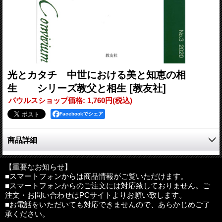
光とカタチ 中世における美と知恵の相
生 シリーズ教父と相生
[教友社]
パウルスショップ価格
:
1,760円
(税込)
Facebookでシェア
商品詳細
●もくじ
巻頭言にかえて――趣旨説明――
【重要なお知らせ】
■スマートフォンからは商品情報がご覧いただけます。
光とカタチと闇（gnophos） 宮本久雄
■スマートフォンからのご注文には対応致しておりません。ご
光の形而上学／光の美学 樋笠勝士
注文・お問い合わせはPCサイトよりお願い致します。
シュジェールにおける光のカタチーーサン・ドニ修道院附属聖堂
■お電話をいただいても対応できませんので、あらかじめご了
はなぜ「輝いた」のか―― 坂田奈々絵
承ください。
キリストの光とかたち――教父たちの「受肉の文法」とエックハ