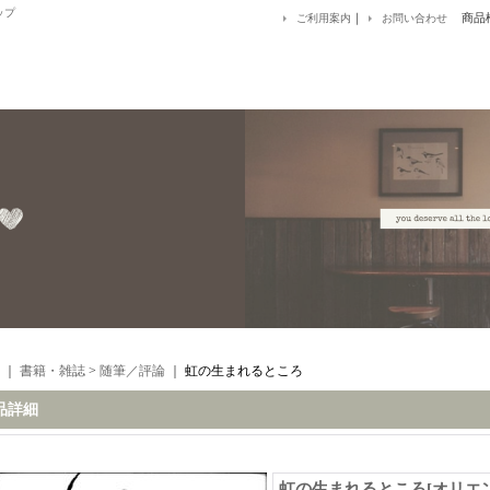
ップ
｜
商品
ご利用案内
お問い合わせ
｜
書籍・雑誌
>
随筆／評論
｜
虹の生まれるところ
品詳細
虹の生まれるところ
[
オリエ