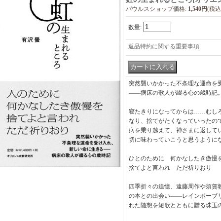
パウルスショップ価格
:
1,540円
(税込
数量
:
返品特約に関する重要事項
突然襲いかかった不条理な運命を
――病床の歌人が綴る心の歳時記
寝たきりになってからは……むし
なり、捨てがたくなっていったの
病を乗り越えて、神さまに返して
切に味わっていこうと思うように
ひとのために 何かなしたき傲慢
捨てよと言われ ただ祈りおり
四季折々の追憶、遠藤周作や須賀
の本との出会い――レインボーブ
れた随想を短歌とともに贈る珠玉