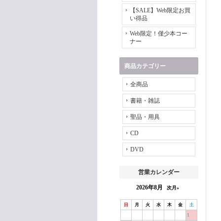
【SALE】Web限定お買
い得品
Web限定！僅少本コー
ナー
商品カテゴリー
全商品
書籍・雑誌
聖品・用具
CD
DVD
営業カレンダー
2026年8月
次月»
日
月
火
水
木
金
土
1