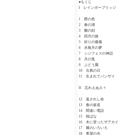
●もくじ
I レインボーブリッジ
1 橙の色
2 春の湖
3 雛の顔
4 四月の旅
5 祈りの薔薇
6 水無月の夢
7 シジフォスの神話
8 月の兎
9 ぶどう園
10 古典の日
11 生まれてバンザイ
II 忘れえぬ人々
12 返されし命
13 春の坂道
14 間違い電話
15 桜ばな
16 木に登ったザアカイ
17 棘のいろいろ
18 希望の光