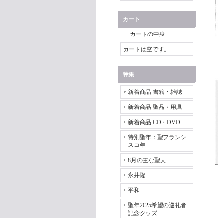
カート
カートの中身
カートは空です。
特集
新着商品 書籍・雑誌
新着商品 聖品・用具
新着商品 CD・DVD
特別聖年：聖フランシ
スコ年
8月の主な聖人
永井隆
平和
聖年2025希望の巡礼者
記念グッズ