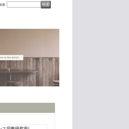
検索
:
ンス宗教研究所
]