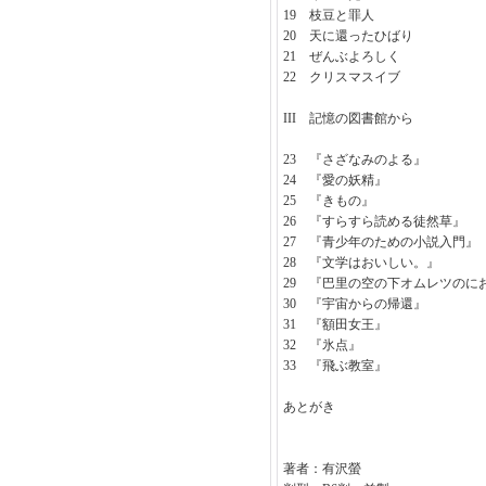
19 枝豆と罪人
20 天に還ったひばり
21 ぜんぶよろしく
22 クリスマスイブ
III 記憶の図書館から
23 『さざなみのよる』
24 『愛の妖精』
25 『きもの』
26 『すらすら読める徒然草』
27 『青少年のための小説入門』
28 『文学はおいしい。』
29 『巴里の空の下オムレツのに
30 『宇宙からの帰還』
31 『額田女王』
32 『氷点』
33 『飛ぶ教室』
あとがき
著者：有沢螢