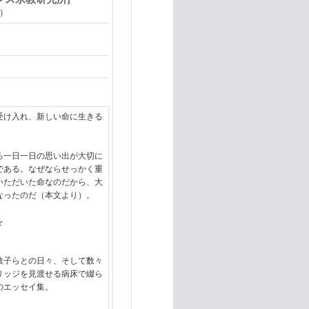
)
受け入れ、新しい命に生きる
。
ろ一日一日の思い出が大切に
である。なぜならせっかく重
いただいた命なのだから、大
なったのだ（本文より）。
を
敦子らとの日々、そして数々
リッジを見渡せる病床で綴ら
のエッセイ集。