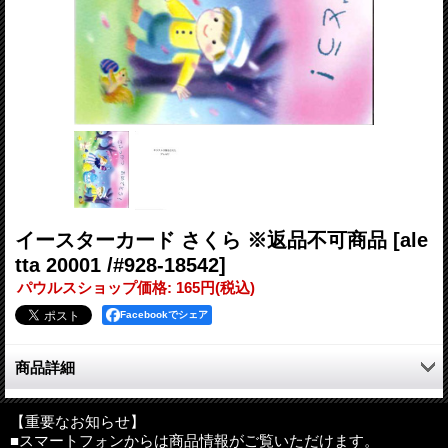
イースターカード さくら ※返品不可商品
[ale
tta 20001 /#928-18542]
パウルスショップ価格
:
165円
(税込)
Facebookでシェア
商品詳細
イースター（復活祭）はイエスの復活を祝うキリスト教の大事な
祝典です。
【重要なお知らせ】
■スマートフォンからは商品情報がご覧いただけます。
春の到来や新しい生命の始まりを祝う時でもあります。