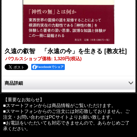
久遠の叡智 「永遠の今」を生きる
[教友社]
パウルスショップ価格
:
1,320円
(税込)
Facebookでシェア
商品詳細
「神性の無」とは何か
【重要なお知らせ】
■スマートフォンからは商品情報がご覧いただけます。
東西世界の霊操の道を双修することによって根源的実在の力動性
■スマートフォンからのご注文には対応致しておりません。ご
である「神性の無」を体験した著者の深い思索、該博な知識と体
注文・お問い合わせはPCサイトよりお願い致します。
験がこの一冊に凝縮される。
■お電話をいただいても対応できませんので、あらかじめご了
承ください。