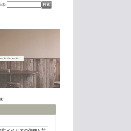
検索
:
芸術
中世イベリアの信仰と芸