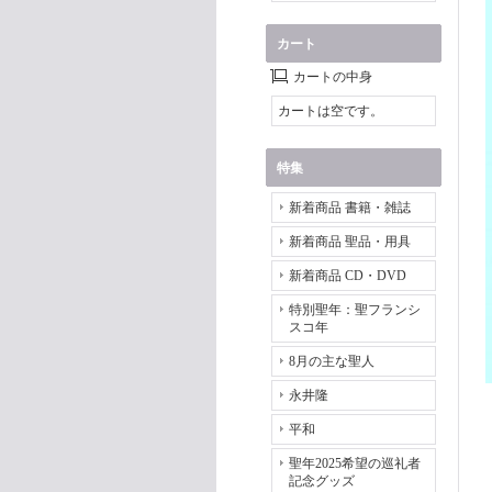
カート
カートの中身
カートは空です。
特集
新着商品 書籍・雑誌
新着商品 聖品・用具
新着商品 CD・DVD
特別聖年：聖フランシ
スコ年
8月の主な聖人
永井隆
平和
聖年2025希望の巡礼者
記念グッズ