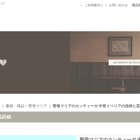
ップ
｜
商品
ご利用案内
お問い合わせ
｜
書籍・雑誌
>
聖母マリア
｜
聖母マリアのカンティーガ 中世イベリアの信仰と
品詳細
聖母マリアのカンティーガ 