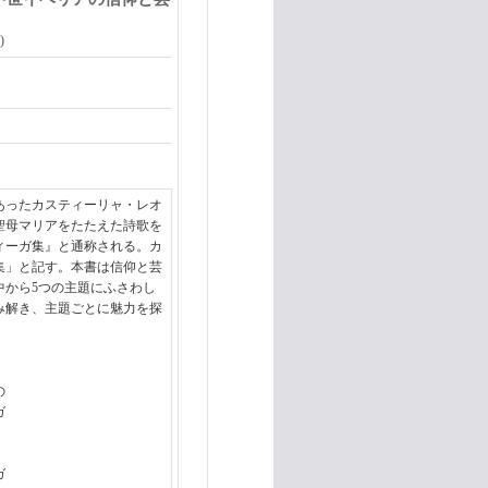
)
あったカスティーリャ・レオ
聖母マリアをたたえた詩歌を
ィーガ集』と通称される。カ
集」と記す。本書は信仰と芸
中から5つの主題にふさわし
み解き、主題ごとに魅力を探
の
ガ
ガ