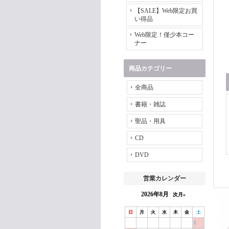
【SALE】Web限定お買
い得品
Web限定！僅少本コー
ナー
商品カテゴリー
全商品
書籍・雑誌
聖品・用具
CD
DVD
営業カレンダー
2026年8月
次月»
日
月
火
水
木
金
土
1