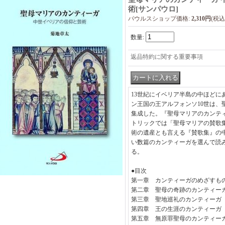
術
[
サンパウロ
]
パウルスショップ価格
:
2,310円
(税込
数量
:
返品特約に関する重要事項
13世紀にイベリア半島の中ほどに
ン王国の王アルフォンソ10世は、
集成した。『聖母マリアのカンテ
トリックでは「聖母マリアの賛歌
術の遺産とも言える『賛歌集』の
い数篇のカンティーガを選んで読
る。
●目次
第一章 カンティーガのめざすも
第二章 聖母の奇跡のカンティー
第三章 聖地巡礼のカンティーガ
第四章 王の生涯のカンティーガ
第五章 無原罪聖母のカンティー