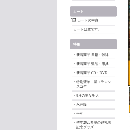
カート
カートの中身
カートは空です。
特集
新着商品 書籍・雑誌
新着商品 聖品・用具
新着商品 CD・DVD
特別聖年：聖フランシ
スコ年
8月の主な聖人
永井隆
平和
聖年2025希望の巡礼者
記念グッズ