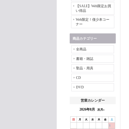
【SALE】Web限定お買
い得品
Web限定！僅少本コー
ナー
商品カテゴリー
全商品
書籍・雑誌
聖品・用具
CD
DVD
営業カレンダー
2026年8月
次月»
日
月
火
水
木
金
土
1