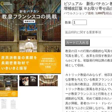
ビジュアル 新生バチカン 
増補改訂版 ※お取り寄せ品
[
パウルスショップ価格
:
3,080円
(税込
数量
:
返品特約に関する重要事項
教皇の日々の行動の感動的な写真
写真を通して、改革を目指す教皇
らかにする。初版発行時以降の教
補として収録。
カトリック教徒のみならず、他宗
な影響を与えている教皇フランシ
ス会出身の教皇は、庶民派として
トリック教会に新風を吹き込んで
ーが教皇フランシスコと行動をと
感動的な写真、初めて撮影された
真が満載。著者ロバート・ドレイ
発言をつぶさに記録しながら、新