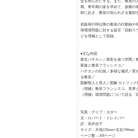
念を明らかにする。また、教皇の
期、青年期の姿を求めて、故郷の
材に赴き、教皇の知られざる素顔
初版発行時以降の教皇の行動録や発
球環境問題に対する提言「回勅ラ
どを増補として収録。
●主な内容
新生バチカン／異彩を放つ空間／
家族と教皇フランシスコ／
バチカンの伝統／多様な儀式／変
る教皇／
図解聖人と罪人／図解 カトリック
（増補）教皇フランシスコ、世界
（増補）環境問題について語る「
写真：デイブ・ヨダー
文：ロバート・ドレイパー
訳：高作自子
サイズ：天地228mm×左右190mm
ページ数：268ページ