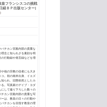
教皇フランシスコの挑戦
日経ＢＰ出版センター
]
)
やバチカン宮殿内部の貴重な
の理念と知られざる素顔を明
皇の行動録や発言録などを増
派や他の宗教の信者にも大き
スコ。初の南米出身、イエズ
も知られ、旧態依然としたカ
いる。写真家のデイブ・ヨダ
もにして撮り下ろした数々の
バチカン宮殿内部の貴重な写
パーは、教皇の日々の行動や
生バチカンを目指す教皇の理