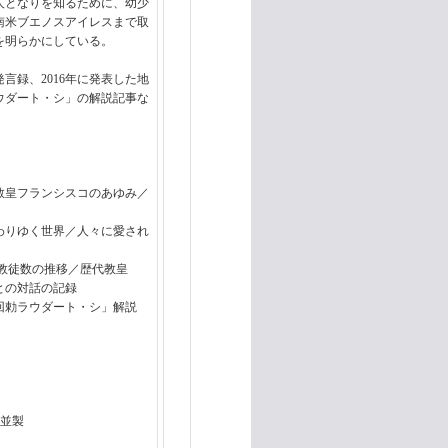
人となりを知るために、幼少
南米ブエノスアイレスまで取
を明らかにしている。
言録、2016年に発表した地
ウダート・シ」の解説記事な
教皇フランシスコのあゆみ／
わりゆく世界／人々に愛され
教徒数の推移／歴代教皇
との対話の記録
回勅ラウダート・シ」解説
 並製