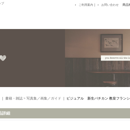
ップ
｜
商品
ご利用案内
お問い合わせ
｜
書籍・雑誌
>
写真集／画集／ガイド
｜
ビジュアル 新生バチカン 教皇フランシ
品詳細