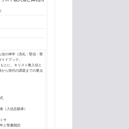
)
入信の神学（洗礼・堅信・聖
ガイドブック。
をもとに、キリスト教入信と
緯から現代の課題までの要点
式
者（入信志願者）
ミサ
年と聖書朗読