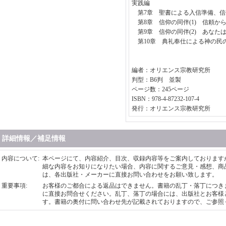
実践編
第7章 聖書による入信準備、
第8章 信仰の同伴(1) 信頼か
第9章 信仰の同伴(2) あなた
第10章 典礼奉仕による神の民
編者：オリエンス宗教研究所
判型：B6判 並製
ページ数：245ページ
ISBN：978-4-87232-107-4
発行：オリエンス宗教研究所
詳細情報／補足情報
内容について
:
本ページにて、内容紹介、目次、収録内容等をご案内しております
細な内容をお知りになりたい場合、内容に関するご意見・感想、商
は、各出版社・メーカーに直接お問い合わせをお願い致します。
重要事項
:
お客様のご都合による返品はできません。書籍の乱丁・落丁につき
に直接お問合せください。乱丁、落丁の場合には、出版社とお客様
す。書籍の奥付に問い合わせ先が記載されておりますので、ご参照