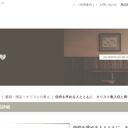
ップ
｜
商品
ご利用案内
お問い合わせ
｜
書籍・雑誌
>
キリストの教え
｜
信仰を求める人とともに キリスト教入信と典
品詳細
信仰を求める人とともに 