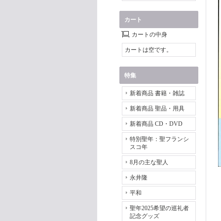
カート
カートの中身
カートは空です。
特集
新着商品 書籍・雑誌
新着商品 聖品・用具
新着商品 CD・DVD
特別聖年：聖フランシ
スコ年
8月の主な聖人
永井隆
平和
聖年2025希望の巡礼者
記念グッズ