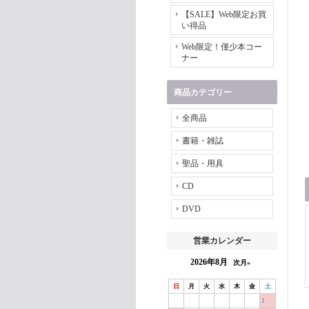
【SALE】Web限定お買
い得品
Web限定！僅少本コー
ナー
商品カテゴリー
全商品
書籍・雑誌
聖品・用具
CD
DVD
営業カレンダー
2026年8月
次月»
日
月
火
水
木
金
土
1