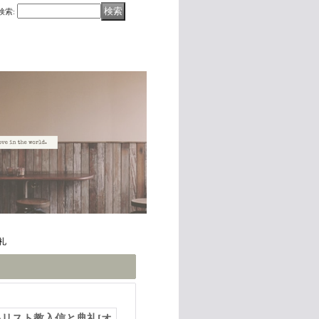
検索
:
礼
キリスト教入信と典礼
[
オ