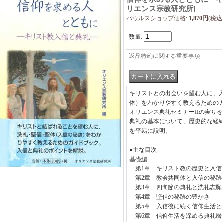
リエンス宗教研究所
]
パウルスショップ価格
:
1,870円
(税込
数量
:
返品特約に関する重要事項
キリストとの出会いを望む人に、
体）をわかりやすく教えるための
オリエンス典礼セミナーIIの実り
典礼の基本について、歴史的な経
を平易に説明。
●主な目次
基礎編
第1章 キリスト教の歴史と入信
第2章 教会共同体と入信の秘跡
第3章 四旬節の典礼と洗礼志願
第4章 堅信の秘跡の豊かさ
第5章 入信後に続く信仰生活と
第6章 信仰生活を深める典礼暦