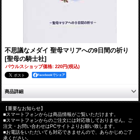
不思議なメダイ 聖母マリアへの9日間の祈り
[聖母の騎士社]
パウルスショップ価格
:
220円
(税込)
Facebookでシェア
商品詳細
次の内容を記載、・ノベナ（Novena)９日間の祈り（司教松永
久次郎氏 ・不思議のメダイについて（司教ケヴィン・スカロ
【重要なお知らせ】
■スマートフォンからは商品情報がご覧いただけます。
ン） ・不思議なメダイと恵みの体験（シスターブリージ・マッ
■スマートフォンからのご注文には対応致しておりません。ご
ケナ） ・聖母マリアへの奉献の祈り ・不思議なメダイの聖母
注文・お問い合わせはPCサイトよりお願い致します。
に身を捧げる祈り ・不思議なメダイの聖母をたたえるノベ
■お電話をいただいても対応できませんので、あらかじめご了
ナ ・聖人たちの祈り ・司祭による公式の不思議なメダイの祝
承ください。