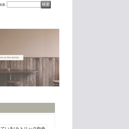
検索
:
きている
[
カトリック中央