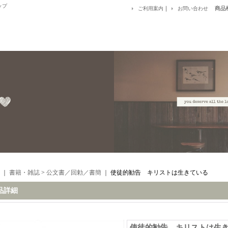
ップ
｜
商品
ご利用案内
お問い合わせ
｜
書籍・雑誌
>
公文書／回勅／書簡
｜
使徒的勧告 キリストは生きている
品詳細
使徒的勧告 キリストは生