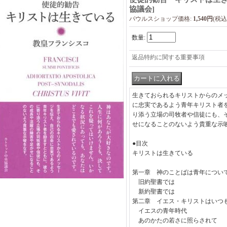
協議会
]
パウルスショップ価格
:
1,540円
(税込
数量
:
返品特約に関する重要事項
生きておられるキリストからのメ
に忠実であるよう青年キリスト者
り添う立場の司牧者や信徒にも、
せになることのないよう貴重な示
●目次
キリストは生きている
第一章 神のことばは青年につい
旧約聖書では
新約聖書では
第二章 イエス・キリストはいつ
イエスの青年時代
あのかたの若さに照らさ