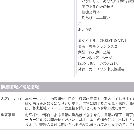
いかにして、あなたの召命を識
友であるかたの招き
傾聴と同伴
終わりに――願い
注
あとがき
原タイトル：CHRISTUS VIVIT
著者：教皇フランシスコ
判型：四六判 上製
ページ数：224ページ
ISBN：978-4-87750-221-8
発行：カトリック中央協議会
詳細情報／補足情報
内容について
:
本ページにて、内容紹介、目次、収録内容等をご案内しております
細な内容をお知りになりたい場合、内容に関するご意見・感想、商
は、各出版社・メーカーに直接お問い合わせをお願い致します。
重要事項
:
お客様のご都合による書籍の返品はできません。書籍の乱丁・落丁
ーカーに直接お問合せください。乱丁、落丁の場合には、出版社と
ります。書籍の奥付に問い合わせ先が記載されておりますので、ご