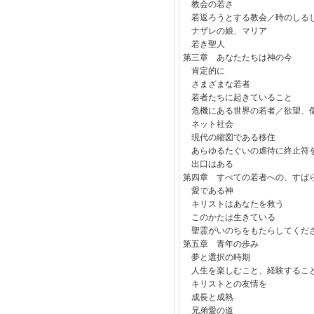
教会の若さ
若返ろうとする教会／時のしる
ナザレの娘、マリア
若き聖人
第三章 あなたたちは神の今
肯定的に
さまざまな若者
若者たちに起きているこ
危機にある世界の若者／欲望、
ネット社会
現代の縮図である移住
あらゆるたぐいの虐待に終止符
出口はある
第四章 すべての若者への、すば
愛である神
キリストはあなたを救う
このかたは生きている
聖霊がいのちをもたらしてくだ
第五章 青年の歩み
夢と選択の時期
人生を楽しむこと、経験するこ
キリストとの友情を
成長と成熟
兄弟愛の道