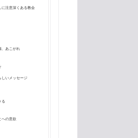
しに注意深くある教会
と
傷、あこがれ
を
らしいメッセージ
さる
とへの意欲