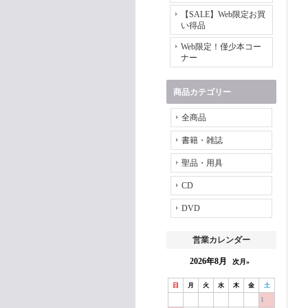
【SALE】Web限定お買
い得品
Web限定！僅少本コー
ナー
商品カテゴリー
全商品
書籍・雑誌
聖品・用具
CD
DVD
営業カレンダー
2026年8月
次月»
日
月
火
水
木
金
土
1