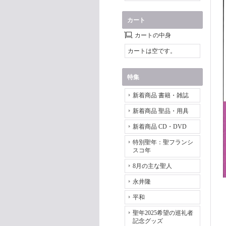
カート
カートの中身
カートは空です。
特集
新着商品 書籍・雑誌
新着商品 聖品・用具
新着商品 CD・DVD
特別聖年：聖フランシ
スコ年
8月の主な聖人
永井隆
平和
聖年2025希望の巡礼者
記念グッズ