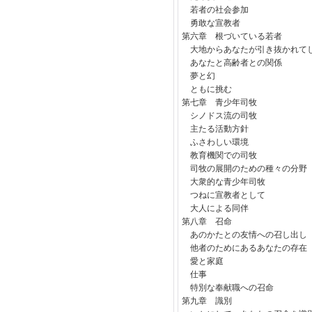
若者の社会参加
勇敢な宣教者
第六章 根づいている若者
大地からあなたが引き抜かれて
あなたと高齢者との関係
夢と幻
ともに挑む
第七章 青少年司牧
シノドス流の司牧
主たる活動方針
ふさわしい環境
教育機関での司牧
司牧の展開のための種々の分野
大衆的な青少年司牧
つねに宣教者として
大人による同伴
第八章 召命
あのかたとの友情への召し出し
他者のためにあるあなたの存在
愛と家庭
仕事
特別な奉献職への召命
第九章 識別