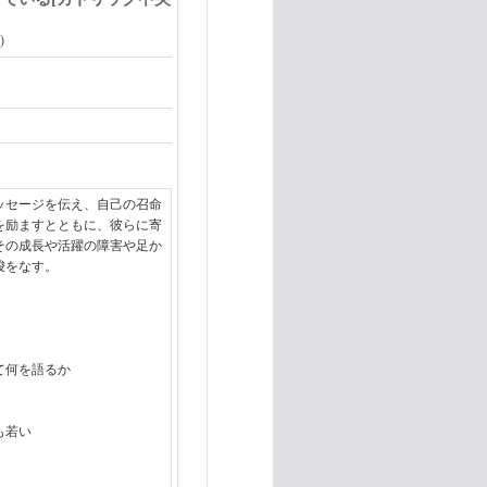
)
ッセージを伝え、自己の召命
を励ますとともに、彼らに寄
その成長や活躍の障害や足か
唆をなす。
て何を語るか
も若い
れて