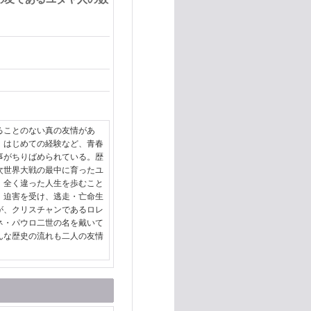
ことのない真の友情があ
、はじめての経験など、青春
事がちりばめられている。歴
次世界大戦の最中に育ったユ
、全く違った人生を歩むこと
、迫害を受け、逃走・亡命生
が、クリスチャンであるロレ
ネ・パウロ二世の名を戴いて
んな歴史の流れも二人の友情