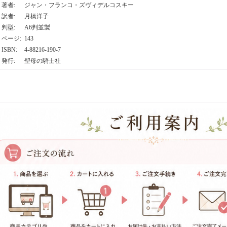
著者
:
ジャン・フランコ・ズヴィデルコスキー
訳者
:
月橋洋子
判型
:
A6判並製
ページ
:
143
ISBN
:
4-88216-190-7
発行
:
聖母の騎士社