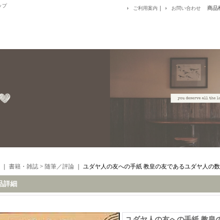
ップ
｜
商品
ご利用案内
お問い合わせ
｜
書籍・雑誌
>
随筆／評論
｜
ユダヤ人の友への手紙 教皇の友であるユダヤ人の
品詳細
ユダヤ人の友への手紙 教皇