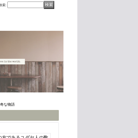
検索
:
数奇な物語
の友であるユダヤ人の数