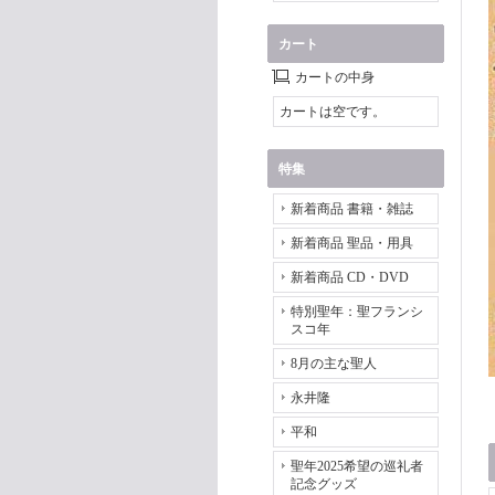
カート
カートの中身
カートは空です。
特集
新着商品 書籍・雑誌
新着商品 聖品・用具
新着商品 CD・DVD
特別聖年：聖フランシ
スコ年
8月の主な聖人
永井隆
平和
聖年2025希望の巡礼者
記念グッズ