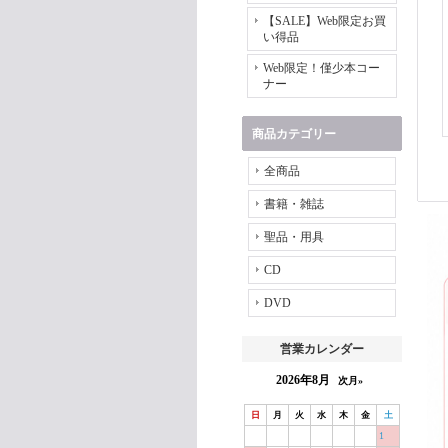
【SALE】Web限定お買
い得品
Web限定！僅少本コー
ナー
商品カテゴリー
全商品
書籍・雑誌
聖品・用具
CD
DVD
営業カレンダー
2026年8月
次月»
日
月
火
水
木
金
土
1