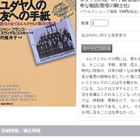
奇な物語
[
聖母の騎士社
]
パウルスショップ価格
:
550円
(税込)
数量
:
返品特約に関する重要事項
ユレクとロレクの間には、変わる
る。そこには、学校、友情、恋人
時代に特有の、日常の様々な出来
史が最悪の様相を呈していた第二
レクとロレクの二人は引き離され
になる。ユレクはユダヤ人として
活を余儀なくされることになった
クは、終戦後、誓願をたて、ヨハ
教皇となるのである。しかし、そ
を消し去ることは出来なかった。
詳細情報／補足情報