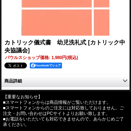
カトリック儀式書 幼児洗礼式
[カトリック中
央協議会]
パウルスショップ価格
:
1,980円
(税込)
Facebookでシェア
商品詳細
1975年に初版が発行された、日本における「幼児洗礼式」の正式
な儀式書。あかし書房より版元を引き継ぎ、カトリック中央協議
【重要なお知らせ】
■スマートフォンからは商品情報がご覧いただけます。
会より刊行するものです。今回の発行に際しては、明らかな誤り
■スマートフォンからのご注文には対応致しておりません。ご
を正し、一部の旧用語を現在使用されていることばに改め、信条
注文・お問い合わせはPCサイトよりお願い致します。
を2004年に認可された口語訳「使徒信条」に置き換えましたが、
■お電話をいただいても対応できませんので、あらかじめご了
それ以外には前版からの大きな変更はありません。なお装丁は一
承ください。
新しました。