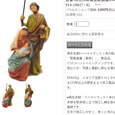
914-18027 / 8
]
パウルスショップ価格
:
8,800円
(税込
[在庫数 6点]
数量
:
返品特約に関する重要事項
再生木材(ペーストウッド＝木の粘土
「聖家族像（着色）」。限定品。
1つ1つハンドペインティングです
色などが、写真と微妙に異なる場
DOLFIは、イタリア北部ドロミ
る125年以上の歴史をもつ木工製
す。
●再生木材「ペーストウッド＝木
木材を粉末状にまで加工し糊を加
素材です。
丈夫で加工しやすく、乾くと木の