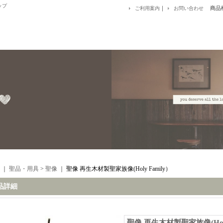
ップ
｜
商品
ご利用案内
お問い合わせ
｜
聖品・用具
>
聖像
｜
聖像 再生木材製聖家族像(Holy Family）
品詳細
聖像 再生木材製聖家族像(Holy