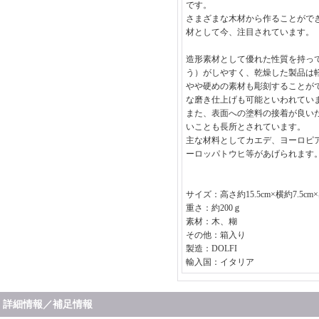
です。
さまざまな木材から作ることがで
材として今、注目されています。
造形素材として優れた性質を持っ
う）がしやすく、乾燥した製品は
やや硬めの素材も彫刻することが
な磨き仕上げも可能といわれてい
また、表面への塗料の接着が良い
いことも長所とされています。
主な材料としてカエデ、ヨーロピ
ーロッパトウヒ等があげられます
サイズ：高さ約15.5cm×横約7.5cm
重さ：約200ｇ
素材：木、糊
その他：箱入り
製造：DOLFI
輸入国：イタリア
詳細情報／補足情報