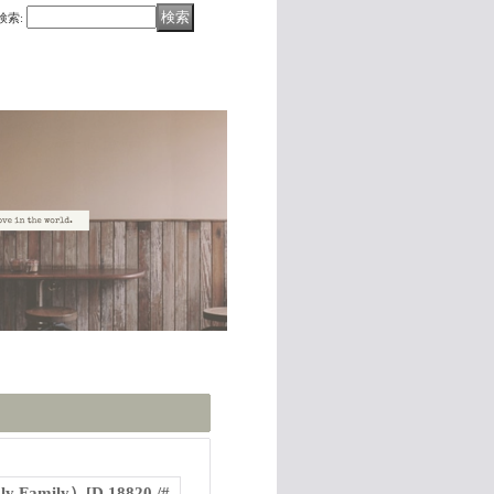
検索
:
 Family）
[
D 18820 /#