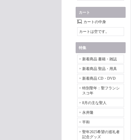
カート
カートの中身
カートは空です。
特集
新着商品 書籍・雑誌
新着商品 聖品・用具
新着商品 CD・DVD
特別聖年：聖フランシ
スコ年
8月の主な聖人
永井隆
平和
聖年2025希望の巡礼者
記念グッズ