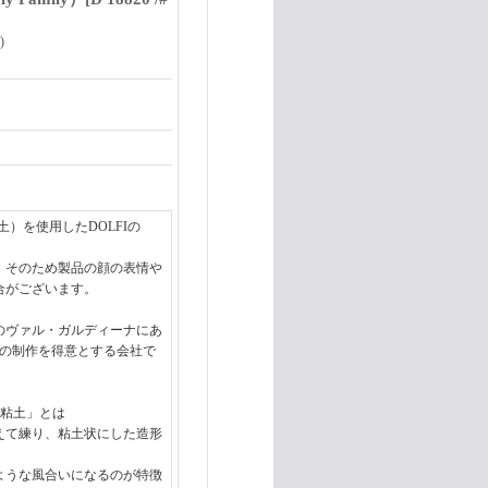
)
）を使用したDOLFIの
。そのため製品の顔の表情や
合がございます。
テのヴァル・ガルディーナにあ
品の制作を得意とする会社で
の粘土」とは
えて練り、粘土状にした造形
ような風合いになるのが特徴