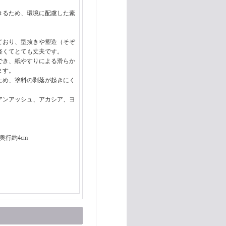
きるため、環境に配慮した素
ており、型抜きや塑造（そぞ
軽くてとても丈夫です。
でき、紙やすりによる滑らか
ます。
ため、塗料の剥落が起きにく
アンアッシュ、アカシア、ヨ
。
×奥行約4cm