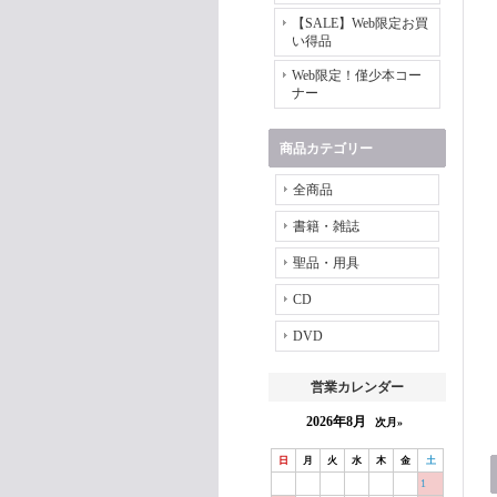
【SALE】Web限定お買
い得品
Web限定！僅少本コー
ナー
商品カテゴリー
全商品
書籍・雑誌
聖品・用具
CD
DVD
営業カレンダー
2026年8月
次月»
日
月
火
水
木
金
土
1