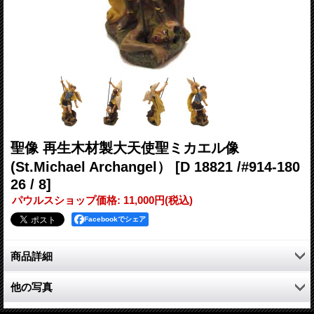
聖像 再生木材製大天使聖ミカエル像
(St.Michael Archangel）
[D 18821 /#914-180
26 / 8]
パウルスショップ価格
:
11,000円
(税込)
Facebookでシェア
商品詳細
再生木材の一種であるポリレジン製木材ペーストを使用した
他の写真
DOLFIの「大天使聖ミカエル像（着色）」。限定品。
1つ1つハンドペインティングです。そのため製品の顔の表情や色