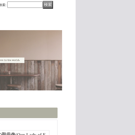
検索
:
(Our Lady of F