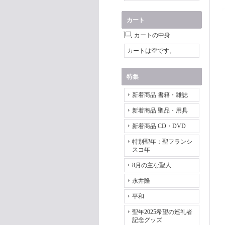
カート
カートの中身
カートは空です。
特集
新着商品 書籍・雑誌
新着商品 聖品・用具
新着商品 CD・DVD
特別聖年：聖フランシ
スコ年
8月の主な聖人
永井隆
平和
聖年2025希望の巡礼者
記念グッズ