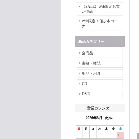
【SALE】Web限定お買
い得品
Web限定！僅少本コー
ナー
商品カテゴリー
全商品
書籍・雑誌
聖品・用具
CD
DVD
営業カレンダー
2026年8月
次月»
日
月
火
水
木
金
土
1