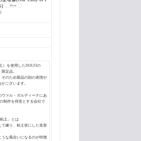
5
]
)
）を使用したDOLFIの
。限定品。
。そのため製品の顔の表情や
合がございます。
テのヴァル・ガルディーナにあ
品の制作を得意とする会社で
の粘土」とは
えて練り、粘土状にした造形
ような風合いになるのが特徴