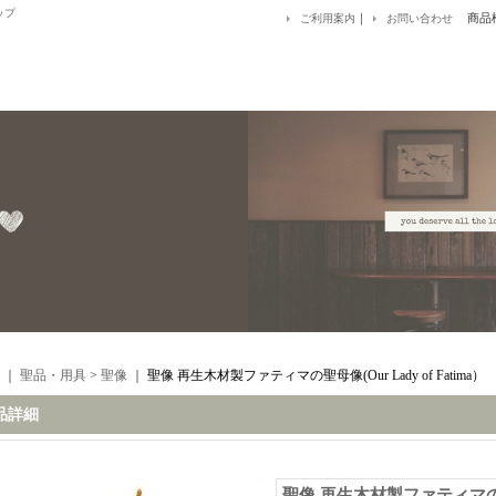
ップ
｜
商品
ご利用案内
お問い合わせ
｜
聖品・用具
>
聖像
｜
聖像 再生木材製ファティマの聖母像(Our Lady of Fatima）
品詳細
聖像 再生木材製ファティマの聖母像