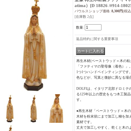
atima）
[
D 18826 /#914-1802
パウルスショップ価格
:
8,300円
(税込
[在庫数 2点]
数量
:
返品特約に関する重要事項
再生木材(ペーストウッド＝木の粘土
「ファティマの聖母像（着色）」
1つ1つハンドペインティングです
色などが、写真と微妙に異なる場
DOLFIは、イタリア北部ドロミ
る125年以上の歴史をもつ木工製
す。
●再生木材「ペーストウッド＝木
木材を粉末状にまで加工し糊を加
素材です。
丈夫で加工しやすく、乾くと木の