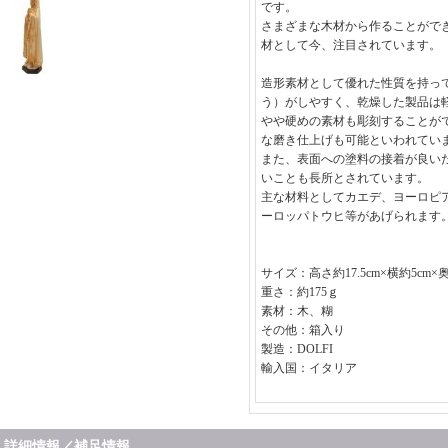
です。
さまざまな木材から作ることがで
材として今、注目されています。
造形素材として優れた性質を持っ
う）がしやすく、乾燥した製品は
やや硬めの素材も彫刻することが
な磨き仕上げも可能といわれてい
また、表面への塗料の接着が良い
いことも長所とされています。
主な材料としてカエデ、ヨーロピ
ーロッパトウヒ等があげられます
サイズ：高さ約17.5cm×横約5cm×奥
重さ：約175ｇ
素材：木、糊
その他：箱入り
製造：DOLFI
輸入国：イタリア
詳細情報／補足情報