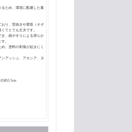
きるため、環境に配慮した素
ており、型抜きや塑造（そぞ
軽くてとても丈夫です。
でき、紙やすりによる滑らか
ます。
ため、塗料の剥落が起きにく
アンアッシュ、アカシア、ヨ
。
行約3.5cm