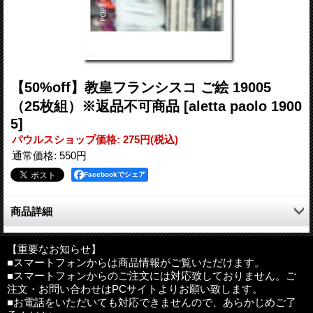
【50%off】教皇フランシスコ ご絵 19005
（25枚組）※返品不可商品
[aletta paolo 1900
5]
パウルスショップ価格
:
275円
(税込)
通常価格
:
550円
Facebookでシェア
商品詳細
教皇フランシスコのご絵です。
【重要なお知らせ】
■スマートフォンからは商品情報がご覧いただけます。
25枚組となります。（数量を「1」にすると、同絵柄のご絵が25
■スマートフォンからのご注文には対応致しておりません。ご
枚。数量を「2」にすると、同絵柄のご絵が50枚となります。）
注文・お問い合わせはPCサイトよりお願い致します。
■お電話をいただいても対応できませんので、あらかじめご了
サイズ：60×105mm