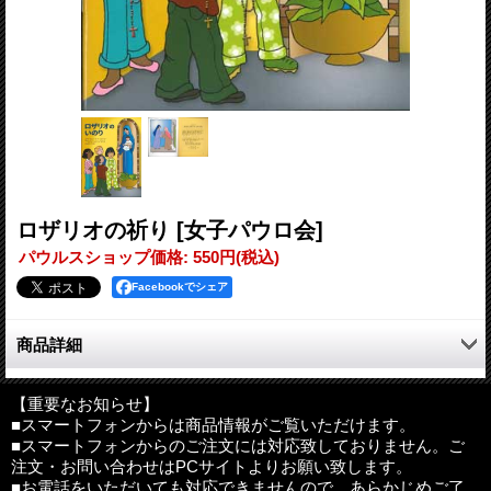
ロザリオの祈り
[女子パウロ会]
パウルスショップ価格
:
550円
(税込)
Facebookでシェア
商品詳細
おいのりシリーズ3部作の2作目！
『ロザリオのいのり』
【重要なお知らせ】
■スマートフォンからは商品情報がご覧いただけます。
■スマートフォンからのご注文には対応致しておりません。ご
マリア様も大好きなロザリオのおいのり。
注文・お問い合わせはPCサイトよりお願い致します。
あなたのいのりを、マリアさまがイエスさまにとどけてください
■お電話をいただいても対応できませんので、あらかじめご了