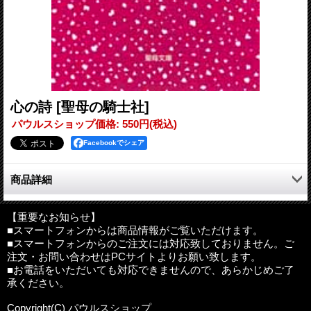
心の詩
[聖母の騎士社]
パウルスショップ価格
:
550円
(税込)
Facebookでシェア
商品詳細
人間、如何に洗礼のお恵みに与り、カトリック信者として常に
心穏やかに過ごしてゆこうと思っているとしても、周囲の状況が
【重要なお知らせ】
■スマートフォンからは商品情報がご覧いただけます。
中々にこれを許してはくれません。世の不条理に出会い、怒りだ
■スマートフォンからのご注文には対応致しておりません。ご
したいと思う時て屡です。増してや、人一倍に血の気の多い私な
注文・お問い合わせはPCサイトよりお願い致します。
んぞはどうでにもならないのです。これ等の様子を傍らで見てい
■お電話をいただいても対応できませんので、あらかじめご了
る一部の人たちは親切気なつもりか「金澤さん、余り腹を立てな
承ください。
さんな」と言ってくれます。（自序より）
Copyright(C) パウルスショップ