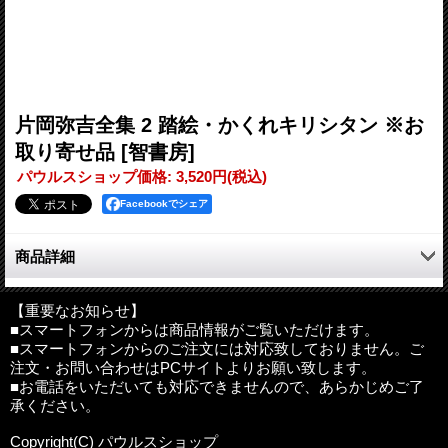
片岡弥吉全集 2 踏絵・かくれキリシタン ※お
取り寄せ品
[智書房]
パウルスショップ価格
:
3,520円
(税込)
Facebookでシェア
商品詳細
徳川幕府の二五〇年におよぶキリシタン弾圧―良心の虐殺ともい
える絵踏みを強いられた人々を描いた「踏絵」。仏教をかくれみ
【重要なお知らせ】
■スマートフォンからは商品情報がご覧いただけます。
のに信仰を伝承した人々、なかでも一八七三年のキリシタン禁令
■スマートフォンからのご注文には対応致しておりません。ご
の撤廃後もなお、潜伏を続けた「かくれキリシタン」。キリシタ
注文・お問い合わせはPCサイトよりお願い致します。
ンを根絶やしにした大村藩「郡崩れ」類族帳。片岡弥吉自身が収
■お電話をいただいても対応できませんので、あらかじめご了
録し昭和四八年に発表した当時まだ残っていたオラショ。それら
承ください。
全てを収録
Copyright(C) パウルスショップ