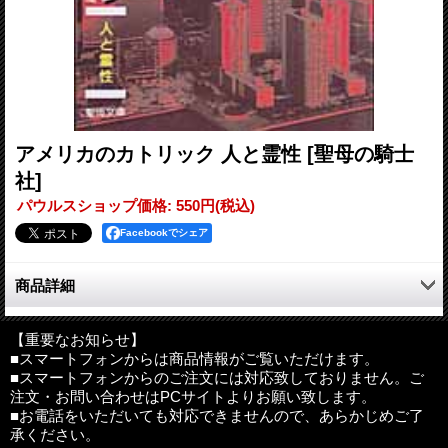
アメリカのカトリック 人と霊性
[聖母の騎士
社]
パウルスショップ価格
:
550円
(税込)
Facebookでシェア
商品詳細
620万人の米カトリック教会に大きな影響を与えた、近代の代
表的な5人の生涯と徳を考察する。知られざるアメリカの聖人の
【重要なお知らせ】
■スマートフォンからは商品情報がご覧いただけます。
素顔。
■スマートフォンからのご注文には対応致しておりません。ご
アメリカ革命と独立は、アメリカのカトリック教会の基層と発
注文・お問い合わせはPCサイトよりお願い致します。
展に大きな影響を与えた。アメリカ革命の結果、カトリック信者
■お電話をいただいても対応できませんので、あらかじめご了
は、信仰の自由と政治的平等を受けることになった。この自由と
承ください。
平等によってカトリック教会は新世界で発展の契機を手にするこ