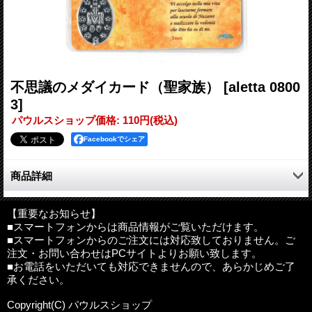
不思議のメダイカード（聖家族）
[aletta 0800
3]
パウルスショップ価格
:
110円
(税込)
Facebookでシェア
商品詳細
イタリア製のメダイ付きカードです。
カードとメダイは一緒にラミネート加工されています。
【重要なお知らせ】
■スマートフォンからは商品情報がご覧いただけます。
■スマートフォンからのご注文には対応致しておりません。ご
※ラミネートの仕上がりにはバラツキがありますのでご了承くだ
注文・お問い合わせはPCサイトよりお願い致します。
さい。
■お電話をいただいても対応できませんので、あらかじめご了
※画像は上がオモテ、下がウラになります（2枚セットではあり
承ください。
ません）。
Copyright(C) パウルスショップ