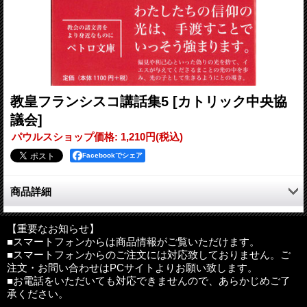
教皇フランシスコ講話集5
[カトリック中央協
議会]
パウルスショップ価格
:
1,210円
(税込)
Facebookでシェア
商品詳細
2017年内の発言を集めた教皇フランシスコの講話集。日本の司教
への親書、『カトリック教会のカテキズム』公布二十五周年記念
【重要なお知らせ】
■スマートフォンからは商品情報がご覧いただけます。
講話、核兵器廃絶のための国際シンポジウムでのあいさつ、少数
■スマートフォンからのご注文には対応致しておりません。ご
民族問題で揺れるミャンマーとバングラデシュへの司牧訪問の振
注文・お問い合わせはPCサイトよりお願い致します。
り返りなどを収録。
■お電話をいただいても対応できませんので、あらかじめご了
承ください。
●目次