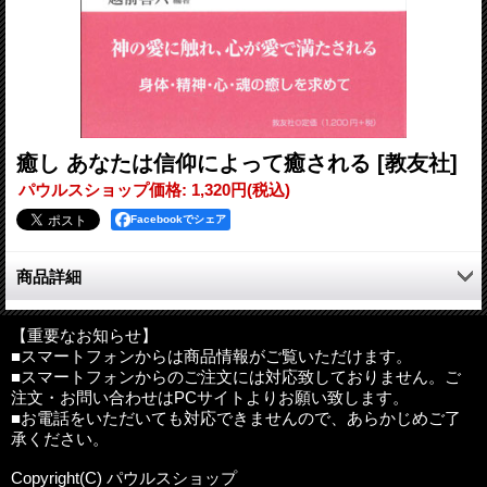
癒し あなたは信仰によって癒される
[教友社]
パウルスショップ価格
:
1,320円
(税込)
Facebookでシェア
商品詳細
神の愛に触れ、心が愛で満たされる、身体・精神・心・魂の癒し
を求めて…越前喜六神父編『祈り』『愛』『希望』『霊性』に続
【重要なお知らせ】
■スマートフォンからは商品情報がご覧いただけます。
くシリーズ5作目。
■スマートフォンからのご注文には対応致しておりません。ご
注文・お問い合わせはPCサイトよりお願い致します。
●目次
■お電話をいただいても対応できませんので、あらかじめご了
巻頭言
承ください。
まえがき
第1部 イエズス会士の語る「癒し」
Copyright(C) パウルスショップ