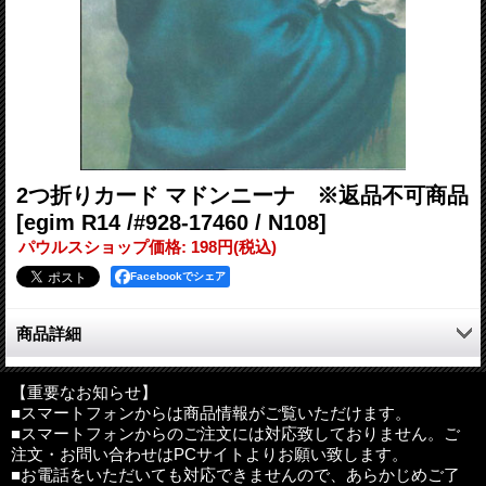
2つ折りカード マドンニーナ ※返品不可商品
[egim R14 /#928-17460 / N108]
パウルスショップ価格
:
198円
(税込)
Facebookでシェア
商品詳細
イタリア製の聖画カード。
【重要なお知らせ】
■スマートフォンからは商品情報がご覧いただけます。
サイズ：約150mm×100mm（二つ折りの状態）
■スマートフォンからのご注文には対応致しておりません。ご
素材：紙
注文・お問い合わせはPCサイトよりお願い致します。
その他：封筒付（白）
■お電話をいただいても対応できませんので、あらかじめご了
製造：イタリア